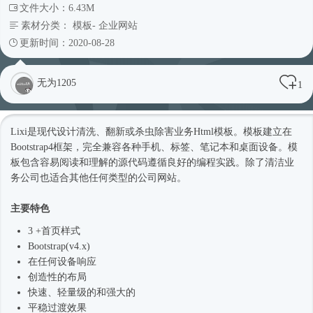
文件大小：6.43M
素材分类：
模板
-
企业网站
更新时间：2020-08-28
无为1205
1
Lixi是现代设计清洗、翻新或杀虫除害业务
Html模板
。模板建立在
Bootstrap4框架
，完全兼容各种手机、标签、笔记本和桌面设备。模
板包含容易阅读和理解的源代码遵循良好的编程实践。除了清洁业
务公司也适合其他任何类型的
公司网站
。
主要特色
3 +首页样式
Bootstrap(v4.x)
在任何设备响应
创造性的布局
快速、轻量级的和强大的
平稳过渡效果