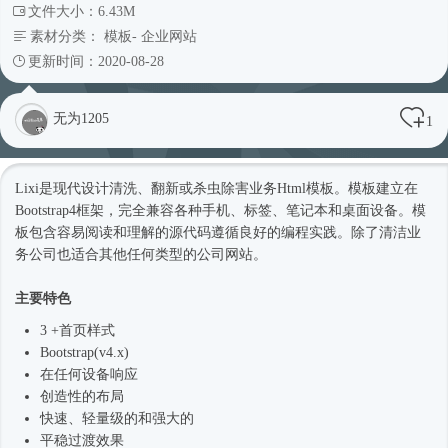
文件大小：6.43M
素材分类：
模板
-
企业网站
更新时间：2020-08-28
无为1205
1
Lixi是现代设计清洗、翻新或杀虫除害业务
Html模板
。模板建立在
Bootstrap4框架
，完全兼容各种手机、标签、笔记本和桌面设备。模
板包含容易阅读和理解的源代码遵循良好的编程实践。除了清洁业
务公司也适合其他任何类型的
公司网站
。
主要特色
3 +首页样式
Bootstrap(v4.x)
在任何设备响应
创造性的布局
快速、轻量级的和强大的
平稳过渡效果