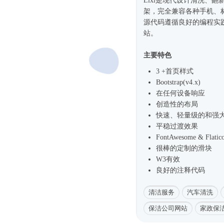
Lixi是现代设计清洗、
架
，完全兼容各种手机、
源代码遵循良好的编程实
站
。
主要特色
3 +首页样式
Bootstrap(v4.x)
在任何设备响应
创造性的布局
快速、轻量级的和强
平稳过渡效果
FontAwesome & Flat
很棒的定制的滑块
W3有效
良好的注释代码
清洁服务
汽车清洗
保洁公司网站
家政保