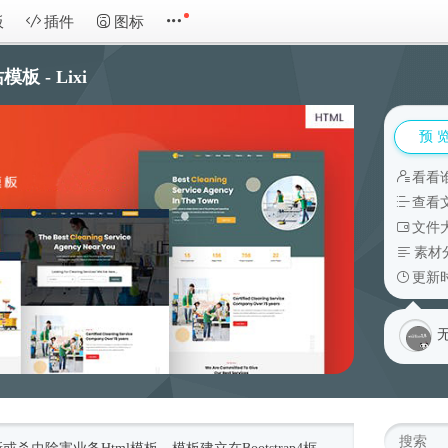
板
插件
图标
 - Lixi
预 
看看
查看
文件大
素材
更新时
无